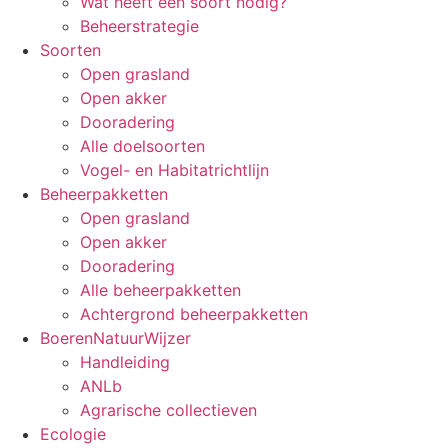
Wat heeft een soort nodig?
Beheerstrategie
Soorten
Open grasland
Open akker
Dooradering
Alle doelsoorten
Vogel- en Habitatrichtlijn
Beheerpakketten
Open grasland
Open akker
Dooradering
Alle beheerpakketten
Achtergrond beheerpakketten
BoerenNatuurWijzer
Handleiding
ANLb
Agrarische collectieven
Ecologie