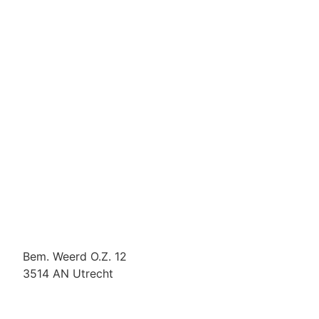
Contact
boerennatuurwijzer@boerennatuur.nl
Bem. Weerd O.Z. 12
3514 AN Utrecht
085-0232137